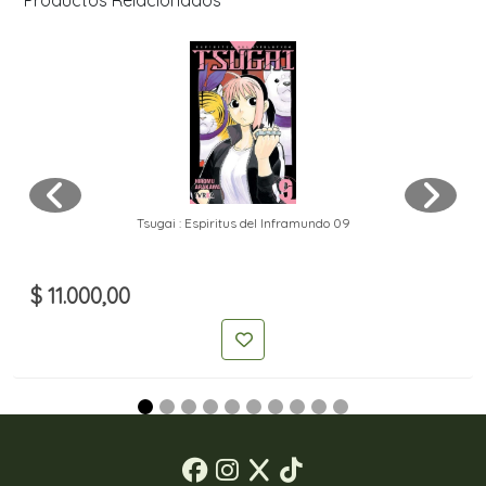
Productos Relacionados
Tsugai : Espiritus del Inframundo 09
$ 11.000,00