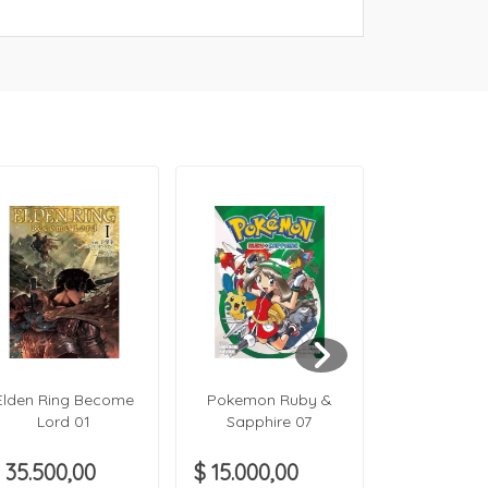
Elden Ring Become
Pokemon Ruby &
Pokemon 
Lord 01
Sapphire 07
Sapphir
 35.500,00
$ 15.000,00
$ 15.000,