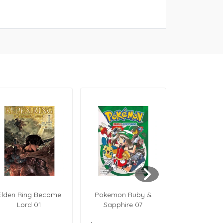
Elden Ring Become
Pokemon Ruby &
Pokemon 
Lord 01
Sapphire 07
Sapphir