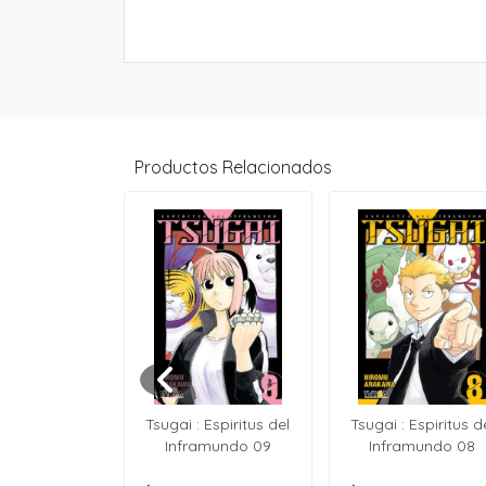
Productos Relacionados
n FireRed &
Tsugai : Espiritus del
Tsugai : Espiritus d
Green 02
Inframundo 09
Inframundo 08