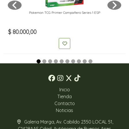
Pokemon TCG Primer Compañero Series 1 ESP
$ 80.000,00
Inicio
Tienda
Contacto
Noticias
Galeria Marga, Av. Cabildo 2350 LOCAL 51,
C1428AAS Cdad. Autónoma de Buenos Aires