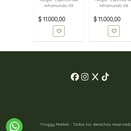
Green 02
Inframundo 09
Inframundo 08
00,00
$ 11.000,00
$ 11.000,00
Froggy Market - Todos los derechos reservado