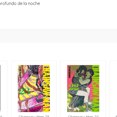
 profundo de la noche
el
Chainsaw Man 23
Chainsaw Man 22