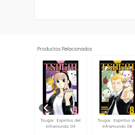
Productos Relacionados
n FireRed &
Tsugai : Espiritus del
Tsugai : Espiritus d
Green 02
Inframundo 09
Inframundo 08