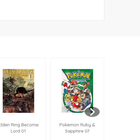
Elden Ring Become
Pokemon Ruby &
Pokemon 
Lord 01
Sapphire 07
Sapphir