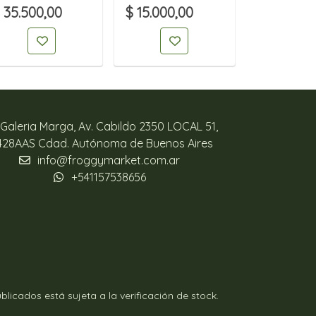
 35.500,00
$ 15.000,00
$ 15.000,
Galeria Marga, Av. Cabildo 2350 LOCAL 51,
428AAS Cdad. Autónoma de Buenos Aires
info@froggymarket.com.ar
+541157538656
licados está sujeta a la verificación de stock.