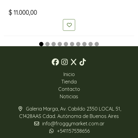
$ 11.000,00
Inicio
Tienda
Contacto
Noticias
Galeria Marga, Av. Cabildo 2350 LOCAL 51,
C1428AAS Cdad. Autónoma de Buenos Aires
info@froggymarket.com.ar
+541157538656