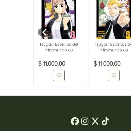
n FireRed &
Tsugai : Espiritus del
Tsugai : Espiritus d
Green 02
Inframundo 09
Inframundo 08
00,00
$ 11.000,00
$ 11.000,00