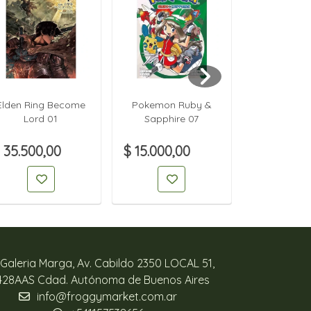
Elden Ring Become
Pokemon Ruby &
Pokemon 
Lord 01
Sapphire 07
Sapphir
 35.500,00
$ 15.000,00
$ 15.000,
Galeria Marga, Av. Cabildo 2350 LOCAL 51,
428AAS Cdad. Autónoma de Buenos Aires
info@froggymarket.com.ar