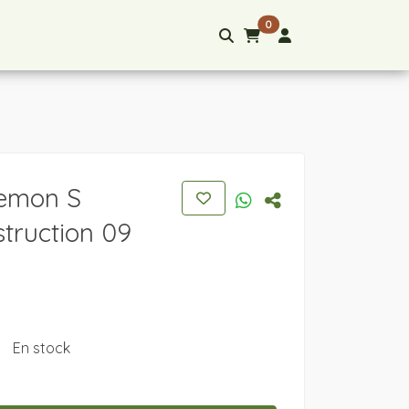
0
emon S
truction 09
En stock