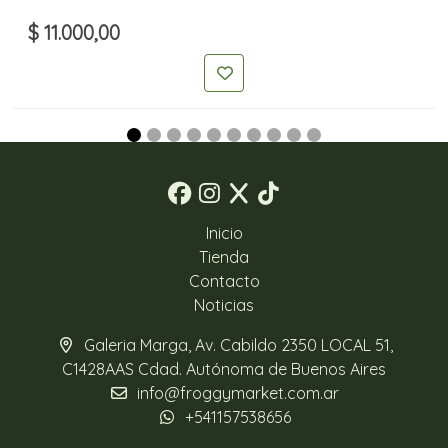
$ 11.000,00
Inicio
Tienda
Contacto
Noticias
Galeria Marga, Av. Cabildo 2350 LOCAL 51,
C1428AAS Cdad. Autónoma de Buenos Aires
info@froggymarket.com.ar
+541157538656