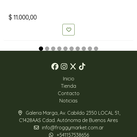
$ 11.000,00
Inicio
Tienda
Contacto
Noticias
Galeria Marga, Av. Cabildo 2350 LOCAL 51,
C1428AAS Cdad. Autónoma de Buenos Aires
info@froggymarket.com.ar
+541157538656