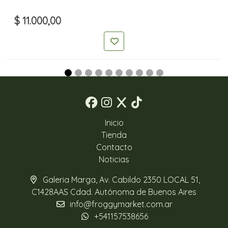
$ 11.000,00
Inicio
Tienda
Contacto
Noticias
Galeria Marga, Av. Cabildo 2350 LOCAL 51,
C1428AAS Cdad. Autónoma de Buenos Aires
info@froggymarket.com.ar
+541157538656