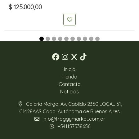
$ 125.000,00
Inicio
Tienda
Contacto
Noticias
Galeria Marga, Av. Cabildo 2350 LOCAL 51,
C1428AAS Cdad. Autónoma de Buenos Aires
info@froggymarket.com.ar
+541157538656