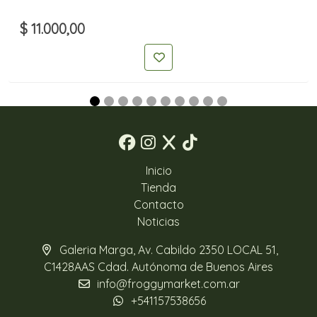
$ 11.000,00
Inicio
Tienda
Contacto
Noticias
Galeria Marga, Av. Cabildo 2350 LOCAL 51,
C1428AAS Cdad. Autónoma de Buenos Aires
info@froggymarket.com.ar
+541157538656