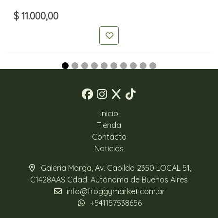
$ 11.000,00
Inicio
Tienda
Contacto
Noticias
Galeria Marga, Av. Cabildo 2350 LOCAL 51,
C1428AAS Cdad. Autónoma de Buenos Aires
info@froggymarket.com.ar
+541157538656