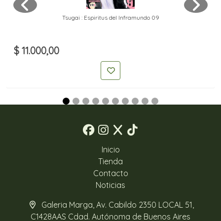
Tsugai : Espiritus del Inframundo 09
$ 11.000,00
Inicio
Tienda
Contacto
Noticias
Galeria Marga, Av. Cabildo 2350 LOCAL 51,
C1428AAS Cdad. Autónoma de Buenos Aires