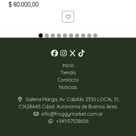
$ 80.000,00
Inicio
Tienda
Contacto
Noticias
Galeria Marga, Av. Cabildo 2350 LOCAL 51,
C1428AAS Cdad. Autónoma de Buenos Aires
info@froggymarket.com.ar
+541157538656