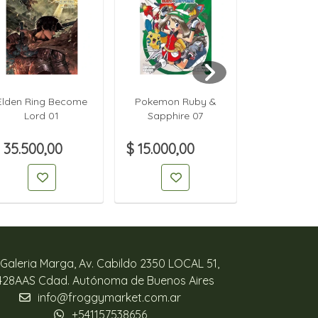
Elden Ring Become
Pokemon Ruby &
Pokemon 
Lord 01
Sapphire 07
Sapphir
 35.500,00
$ 15.000,00
$ 15.000,
Galeria Marga, Av. Cabildo 2350 LOCAL 51,
428AAS Cdad. Autónoma de Buenos Aires
info@froggymarket.com.ar
+541157538656