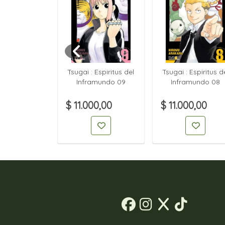
n FireRed &
Tsugai : Espiritus del
Tsugai : Espiritus d
Green 02
Inframundo 09
Inframundo 08
00,00
$ 11.000,00
$ 11.000,00