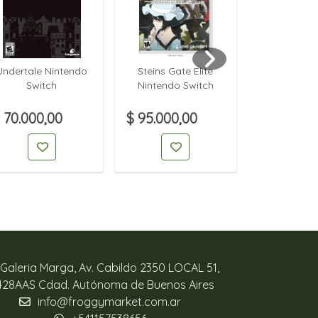
Undertale Nintendo
Steins Gate Elite
Nintendo S
Switch
Nintendo Switch
Carrying 
Screen Pr
 70.000,00
$ 95.000,00
$ 70.000,
Galeria Marga, Av. Cabildo 2350 LOCAL 51,
428AAS Cdad. Autónoma de Buenos Aires
info@froggymarket.com.ar