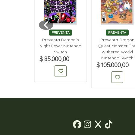
EVENTA
PREVENTA
PREVENTA
a Devil May
Preventa Demon´s
Preventa Dragon
evil Hunter
Night Fever Nintendo
Quest Monster Th
n Nintendo
Switch
Withered World
itch 2
$ 85.000,00
Nintendo Switch
00,00
$ 105.000,00