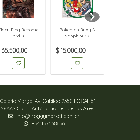
Elden Ring Become
Pokemon Ruby &
Pokemon 
Lord 01
Sapphire 07
Sapphir
 35.500,00
$ 15.000,00
$ 15.000,
Galeria Marga, Av. Cabildo 2350 LOCAL 51,
428AAS Cdad. Autónoma de Buenos Aires
info@froggymarket.com.ar
+541157538656