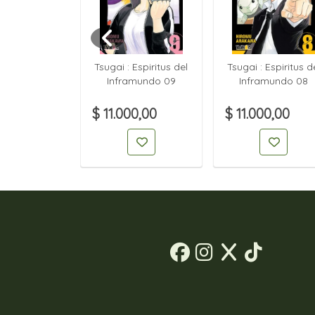
n FireRed &
Tsugai : Espiritus del
Tsugai : Espiritus d
Green 02
Inframundo 09
Inframundo 08
00,00
$ 11.000,00
$ 11.000,00