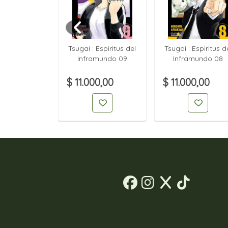
n FireRed &
Tsugai : Espiritus del
Tsugai : Espiritus d
Green 02
Inframundo 09
Inframundo 08
00,00
$ 11.000,00
$ 11.000,00