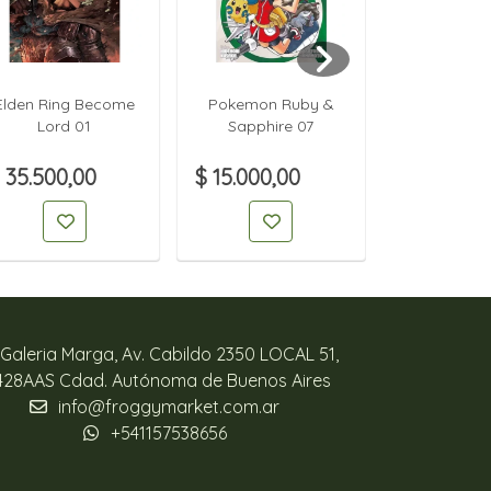
Elden Ring Become
Pokemon Ruby &
Pokemon 
Lord 01
Sapphire 07
Sapphir
 35.500,00
$ 15.000,00
$ 15.000,
Galeria Marga, Av. Cabildo 2350 LOCAL 51,
428AAS Cdad. Autónoma de Buenos Aires
info@froggymarket.com.ar
+541157538656