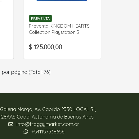
VER DETALLE
PREVENTA
Preventa KINGDOM HEARTS
Collection Playstation 5
$ 125.000,00
por página (Total: 76)
Galeria Marga, Av. Cabildo 2350 LOCAL 51,
428AAS Cdad. Autónoma de Buenos Aires
info@froggymarket.com.ar
+541157538656