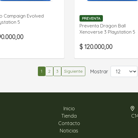
VER DETALLE
VER DETALLE
o Campaign Evolved
PREVENTA
ystation 5
Preventa Dragon Ball
Xenoverse 3 Playstation 5
90.000,00
$ 120.000,00
Mostrar
1
2
3
Siguiente
Inicio
Tienda
C1
Contacto
Noticias