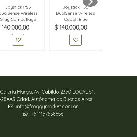
Joystick PS5
Joystick PS5
PREVE
DualSense Wireless
DualSense Wireless
Preventa Shi
Gray Camouflage
Cobalt Blue
of Veng
 140.000,00
$ 140.000,00
Deluxe E
Playstat
$ 95.000,
Galeria Marga, Av. Cabildo 2350 LOCAL 51,
428AAS Cdad. Autónoma de Buenos Aires
info@froggymarket.com.ar
+541157538656